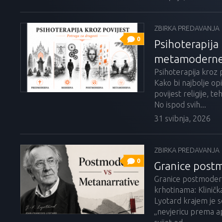
ZBIRKA PREDAVANJA
0
Psihoterapija
metamodern
Psihoterapija kroz 
Kako bi najbolje opis
povijest religije, t
No ispod svih...
31 svibnja, 2026
ZBIRKA PREDAVANJA
0
Granice postm
Granice postmoderne
krhotinama: Kliničk
Lyotard krajem je 
„nevjericu prema a