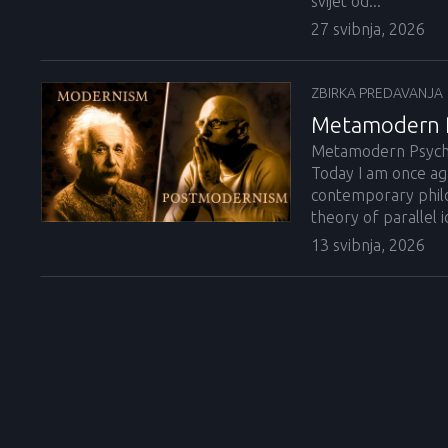
svijet od...
27 svibnja, 2026
ZBIRKA PREDAVANJA
Metamodern Ps
Metamodern Psychoa
Today I am once aga
contemporary philo
theory of parallel id
13 svibnja, 2026