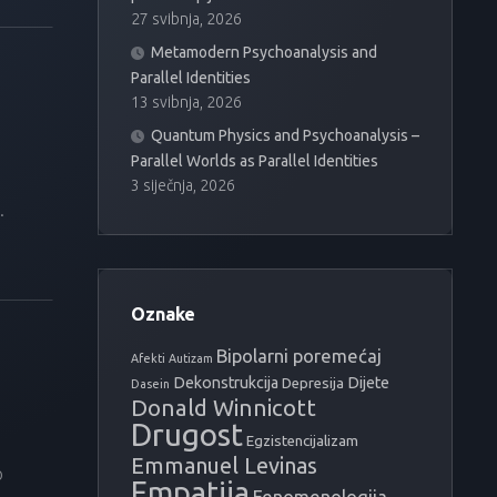
27 svibnja, 2026
Metamodern Psychoanalysis and
Parallel Identities
13 svibnja, 2026
Quantum Physics and Psychoanalysis –
Parallel Worlds as Parallel Identities
3 siječnja, 2026
.
Oznake
Bipolarni poremećaj
Afekti
Autizam
Dekonstrukcija
Dijete
Depresija
Dasein
Donald Winnicott
Drugost
Egzistencijalizam
Emmanuel Levinas
o
Empatija
Fenomenologija