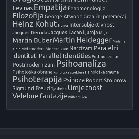
Egzistencijalizam
Empatija
Levinas
Fenomenologija
Filozofija
George Atwood
Granični poremećaj
Heinz Kohut
Intersubjektivnost
Humor
Jacques Lacan
Ljutnja
Jacques Derrida
Majka
Martin Heidegger
Martin Buber
Melanie
Paralelni
Narcizam
Metamodern
Modernizam
Klein
identiteti
Parallel Identities
Postmodernism
Psihoanaliza
Postmodernizam
Psihološka obrana
Psihološka trauma
Psihološka struktura
Psihoterapija
Psihoza
Robert Stolorow
Umjetnost
Sigmund Freud
Tjeskoba
Velebne fantazije
Wilfred Bion