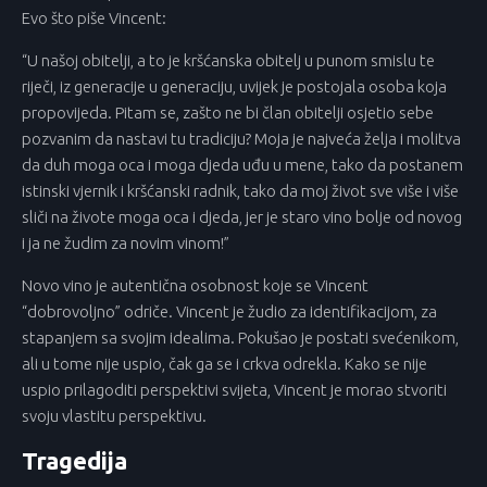
Evo što piše Vincent:
“U našoj obitelji, a to je kršćanska obitelj u punom smislu te
riječi, iz generacije u generaciju, uvijek je postojala osoba koja
propovijeda. Pitam se, zašto ne bi član obitelji osjetio sebe
pozvanim da nastavi tu tradiciju? Moja je najveća želja i molitva
da duh moga oca i moga djeda uđu u mene, tako da postanem
istinski vjernik i kršćanski radnik, tako da moj život sve više i više
sliči na živote moga oca i djeda, jer je staro vino bolje od novog
i ja ne žudim za novim vinom!”
Novo vino je autentična osobnost koje se Vincent
“dobrovoljno” odriče. Vincent je žudio za identifikacijom, za
stapanjem sa svojim idealima. Pokušao je postati svećenikom,
ali u tome nije uspio, čak ga se i crkva odrekla. Kako se nije
uspio prilagoditi perspektivi svijeta, Vincent je morao stvoriti
svoju vlastitu perspektivu.
Tragedija