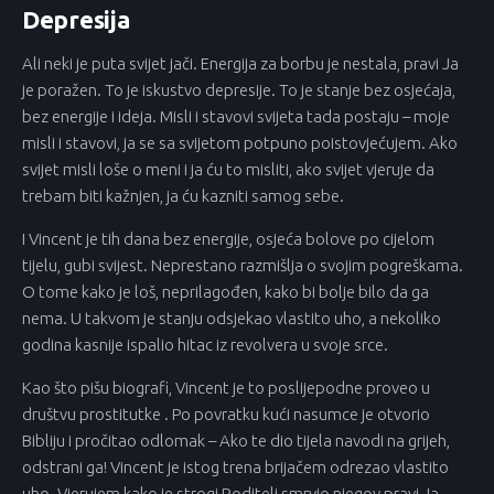
Depresija
Ali neki je puta svijet jači. Energija za borbu je nestala, pravi Ja
je poražen. To je iskustvo depresije. To je stanje bez osjećaja,
bez energije i ideja. Misli i stavovi svijeta tada postaju – moje
misli i stavovi, ja se sa svijetom potpuno poistovjećujem. Ako
svijet misli loše o meni i ja ću to misliti, ako svijet vjeruje da
trebam biti kažnjen, ja ću kazniti samog sebe.
I Vincent je tih dana bez energije, osjeća bolove po cijelom
tijelu, gubi svijest. Neprestano razmišlja o svojim pogreškama.
O tome kako je loš, neprilagođen, kako bi bolje bilo da ga
nema. U takvom je stanju odsjekao vlastito uho, a nekoliko
godina kasnije ispalio hitac iz revolvera u svoje srce.
Kao što pišu biografi, Vincent je to poslijepodne proveo u
društvu prostitutke . Po povratku kući nasumce je otvorio
Bibliju i pročitao odlomak – Ako te dio tijela navodi na grijeh,
odstrani ga! Vincent je istog trena brijačem odrezao vlastito
uho. Vjerujem kako je strogi Roditelj smrvio njegov pravi Ja.