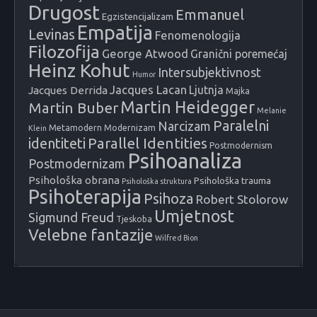
Drugost
Emmanuel
Egzistencijalizam
Empatija
Levinas
Fenomenologija
Filozofija
George Atwood
Granični poremećaj
Heinz Kohut
Intersubjektivnost
Humor
Jacques Lacan
Ljutnja
Jacques Derrida
Majka
Martin Heidegger
Martin Buber
Melanie
Paralelni
Narcizam
Metamodern
Modernizam
Klein
identiteti
Parallel Identities
Postmodernism
Psihoanaliza
Postmodernizam
Psihološka obrana
Psihološka trauma
Psihološka struktura
Psihoterapija
Psihoza
Robert Stolorow
Umjetnost
Sigmund Freud
Tjeskoba
Velebne fantazije
Wilfred Bion