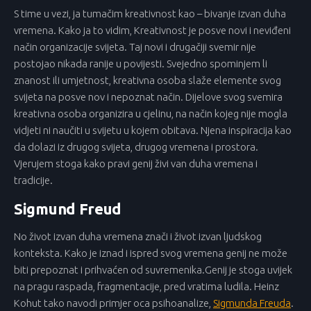
S time u vezi, ja tumačim kreativnost kao – bivanje izvan duha
vremena. Kako ja to vidim, Kreativnost je posve novi i neviđeni
način organizacije svijeta. Taj novi i drugačiji svemir nije
postojao nikada ranije u povijesti. Svejedno spominjem li
znanost ili umjetnost, kreativna osoba slaže elemente svog
svijeta na posve nov i nepoznat način. Dijelove svog svemira
kreativna osoba organizira u cjelinu, na način kojeg nije mogla
vidjeti ni naučiti u svijetu u kojem obitava. Njena inspiracija kao
da dolazi iz drugog svijeta, drugog vremena i prostora.
Vjerujem stoga kako pravi genij živi van duha vremena i
tradicije.
Sigmund Freud
No život izvan duha vremena znači i život izvan ljudskog
konteksta. Kako je iznad i ispred svog vremena genij ne može
biti prepoznat i prihvaćen od suvremenika.Genij je stoga uvijek
na pragu raspada, fragmentacije, pred vratima ludila. Heinz
Kohut tako navodi primjer oca psihoanalize,
Sigmunda Freuda
.