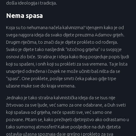
došla ideologija i tradicija.
Nema spasa
Koja su to nehumana načela kalvinizma? Vjerujem kako je od
svega najgora ideja da svako dijete preuzima Adamov grijeh.
Drugim riječima, to znači da je dijete prokleto od rođenja.
Svako je dijete tako nasljednik “istočnog grijeha” i u svojoj je
osnovi zlo biće. Strašna je i ideja kako Bog posjeduje popis ljudi
koji su spašeni, i onih koji su prokleti za sva vremena. Ta je lista
unaprijed određena i čovjek ne može učiniti baš ništa da se
“spasi”. One proklete, poslije smrti čeka pakao gdje trpe
užasne muke sve do kraja vremena.
Jednako je tako strašna kalvinistička ideja da se Isus nije
žrtvovao za sve ljude, već samo za one odabrane, a Duh sveti
koji spašava od grijeha, neće spasiti sve, već samo one
pozvane. Pitam se, kako preživjeti djetinjstvo ako odrastamo u
tako sumornoj atmosferi? Kakve posljedice na duh djeteta
ostavlja užasna spoznaja da je grešno i prokleto za sva