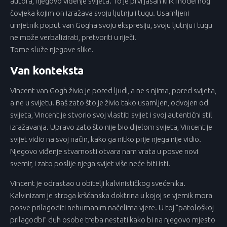
autora, njegovo viđenje svijeta. To je prvi jasan krik modernog
čovjeka kojim on izražava svoju ljutnju i tugu. Usamljeni
umjetnik poput van Gogha svoju ekspresiju, svoju ljutnju i tugu
ne može verbalizirati, pretvoriti u riječi.
Tome služe njegove slike.
Van konteksta
Vincent van Gogh živio je pored ljudi, a ne s njima, pored svijeta,
a ne u svijetu. Baš zato što je živio tako usamljen, odvojen od
svijeta, Vincent je stvorio svoj vlastiti svijet i svoj autentični stil
izražavanja. Upravo zato što nije bio dijelom svijeta, Vincent je
svijet vidio na svoj način, kako ga nitko prije njega nije vidio.
Njegovo viđenje stvarnosti otvara nam vrata u posve novi
svemir, i zato poslije njega svijet više neće biti isti.
Vincent je odrastao u obitelji kalvinističkog svećenika.
Kalvinizam je stroga kršćanska doktrina u kojoj se vjernik mora
posve prilagoditi nehumanim načelima vjere. U toj “patološkoj
prilagodbi” duh osobe treba nestati kako bi na njegovo mjesto