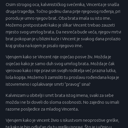
Osim strogog oca, kalvinističkog svećenika, Vincenta je snašla
druga tragedija. Točno godinu dana prije njegovog rođenja, pri
porodu je umro njegov brat. Oba brata imala su isto ime.
Možemo pretpostaviti kako je slikar Vincent trebao zauzeti
mjesto svog umrlog brata. Da nesreća bude veća, njegov mrtvi
brat pokopan je u blizini kuće i Vincent je svakog dana prolazio
kraj groba na kojem je pisalo njegovo ime.
Vjerujem kako se Vincent nije osjećao posve živ. Možda je
osjećao kako je samo duh svog umrlog brata. Možda je čak
vjerovao kako i nije pravi sin svojih roditelja već prazna lutka,
loša kopija. Možemo li zamisliti tu proslavu rođendana koja je
istovremeno i oplakivanje smrti “pravog” sina?
Kalvinizam u obitelji i smrt brata istog imena, svaki za sebe
možda i ne bi doveli do sloma osobnosti. No zajedno su imali
razorne posljedice za mladog Vincenta.
Vjerujem kako je vincent živio s iskustvom neoprostive greške,
te kako je bio odlučan da tu grešku ispravi. Što je i učinio u