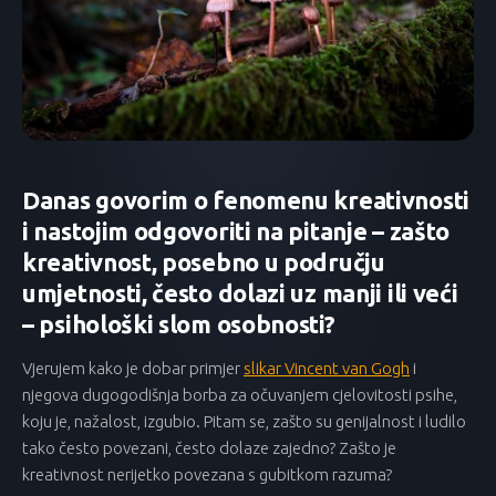
Danas govorim o fenomenu kreativnosti
i nastojim odgovoriti na pitanje – zašto
kreativnost, posebno u području
umjetnosti, često dolazi uz manji ili veći
– psihološki slom osobnosti?
Vjerujem kako je dobar primjer
slikar Vincent van Gogh
i
njegova dugogodišnja borba za očuvanjem cjelovitosti psihe,
koju je, nažalost, izgubio. Pitam se, zašto su genijalnost i ludilo
tako često povezani, često dolaze zajedno? Zašto je
kreativnost nerijetko povezana s gubitkom razuma?