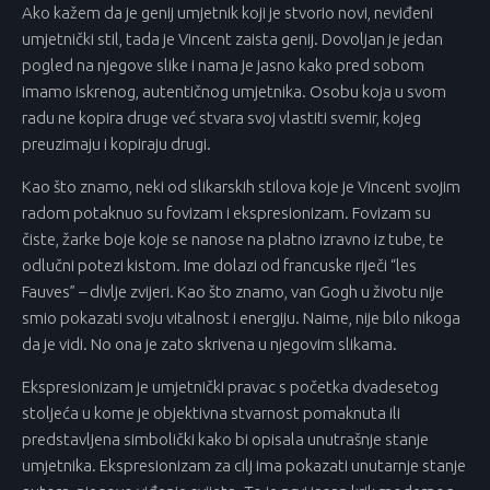
Ako kažem da je genij umjetnik koji je stvorio novi, neviđeni
umjetnički stil, tada je Vincent zaista genij. Dovoljan je jedan
pogled na njegove slike i nama je jasno kako pred sobom
imamo iskrenog, autentičnog umjetnika. Osobu koja u svom
radu ne kopira druge već stvara svoj vlastiti svemir, kojeg
preuzimaju i kopiraju drugi.
Kao što znamo, neki od slikarskih stilova koje je Vincent svojim
radom potaknuo su fovizam i ekspresionizam. Fovizam su
čiste, žarke boje koje se nanose na platno izravno iz tube, te
odlučni potezi kistom. Ime dolazi od francuske riječi “les
Fauves” – divlje zvijeri. Kao što znamo, van Gogh u životu nije
smio pokazati svoju vitalnost i energiju. Naime, nije bilo nikoga
da je vidi. No ona je zato skrivena u njegovim slikama.
Ekspresionizam je umjetnički pravac s početka dvadesetog
stoljeća u kome je objektivna stvarnost pomaknuta ili
predstavljena simbolički kako bi opisala unutrašnje stanje
umjetnika. Ekspresionizam za cilj ima pokazati unutarnje stanje