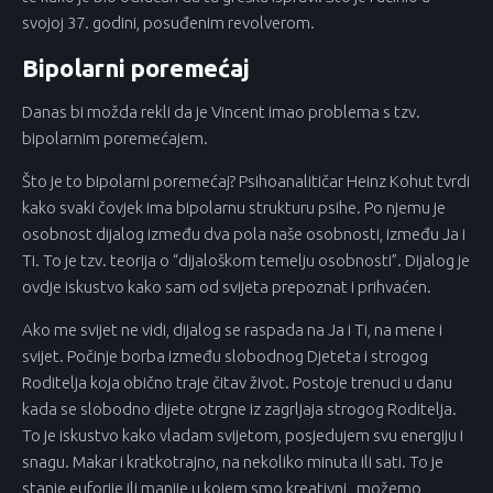
svojoj 37. godini, posuđenim revolverom.
Bipolarni poremećaj
Danas bi možda rekli da je Vincent imao problema s tzv.
bipolarnim poremećajem.
Što je to bipolarni poremećaj? Psihoanalitičar Heinz Kohut tvrdi
kako svaki čovjek ima bipolarnu strukturu psihe. Po njemu je
osobnost dijalog između dva pola naše osobnosti, između Ja i
Ti. To je tzv. teorija o “dijaloškom temelju osobnosti”. Dijalog je
ovdje iskustvo kako sam od svijeta prepoznat i prihvaćen.
Ako me svijet ne vidi, dijalog se raspada na Ja i Ti, na mene i
svijet. Počinje borba između slobodnog Djeteta i strogog
Roditelja koja obično traje čitav život. Postoje trenuci u danu
kada se slobodno dijete otrgne iz zagrljaja strogog Roditelja.
To je iskustvo kako vladam svijetom, posjedujem svu energiju i
snagu. Makar i kratkotrajno, na nekoliko minuta ili sati. To je
stanje euforije ili manije u kojem smo kreativni , možemo