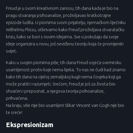
Freud je u svom kreativnom zanosu, tih dana kada je bio na
pragu stvaranja psihoanalize, proživljavao kratkotrajne
epizode ludila. U pismima svom prijatelju, njemačkom liječniku
Wilhelmu Flissu, otkrivamo kako Freud proživljava stvaralačku
krizu, kako se bori s novim idejama. Sve u pokušaju da svoje
ideje organizira u novu, još neviđenu teoriju koja će promijeniti
svijet.
Kako u svojim pismima piše, tih dana Freud osjeća svemirsku
usamljenost protiv koje nema lijeka. To nas ne čudi kad znamo
kako tih dana na cijeloj zemaljskoj kugli nema čovjeka koji ga
može pratiti i razumjeti. Srećom, Freud je još za života bio
shvaćen i prepoznat, a njegova teorija psihoanalize,
prihvaćena.
Na kraju, više nije bio usamljen! Slikar Vincent van Gogh nije bio
te sreće!
Ekspresionizam