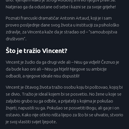
Natjerao ga da odustane od sebe i kazni se za svoje grijehe!
Poznati francuski dramatičar Antonin Artaud, koji je i sam
proveo posljednje dane svog života u instituciji za psihološko
zdravlje, za Vincenta kaže da je stradao od – “samoubojstva
društvom”.
Što je tražio Vincent?
Vincent je žudio da ga drugi vide ali – Nisu ga vidjeli! Čeznuo je
da bude kao oni ali – Nisu ga htjeli! Njegove su ambicije
odbacili, a njegove ideale nisu dopustili!
Vincent je čitavog života tražio osobu koju bi poštovao, kojoj bi
se divio. Tražio je ideal kojem bi se posvetio. No žene u koje se
zaljubio grubo su ga odbile, a prijatelji s kojima je pokušao
živjeti, napustili su ga. Pokušao se posvetiti Bogu, ali ga je i on
ostavio. Kako nije otkrio ništa lijepo za što bi se uhvatio, stvorio
je svoj vlastiti svijet ljepote.