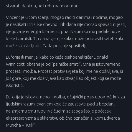
stvarati danima, ne treba nam odmor.
Vincent je u tom stanju mogao raditi danima i noćima, mogao
je naslikati i tri slike dnevno. Tih dana nije morao spavati ni jesti,
njegova je energija bila neiscrpna. Na um su mu padale nove
ideje i zamisli. Tih dana vjeruje kako može popraviti svijet, kako
može spasiti ljude. Tada postaje spasitelj.
Euforija ili manija, kako to kaže psihoanalitičar Donald
Winnicott, obrana je od “psihičke smrti”. Ona je istovremeno
protest i molba. Protest protiv svijeta koji me ne doživljava, ili
još gore, koji me doživljava kao stvar, kao objekt koji se može
iskoristiti.
Euforija je istovremeno i molba, očajnički poziv upomoć, krik za
ljudskim razumijevanjem koje će zaustaviti pad u bezdan ,
neizmjernu crnu rupu! Ne čudim se stoga što je početak
ekspresionizma u slikarstvu obično označen slikom Edvarda
Muncha – “Krik”!