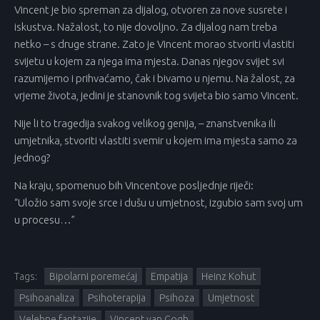
Vincent je bio spreman za dijalog, otvoren za nove susrete i
iskustva. Nažalost, to nije dovoljno. Za dijalog nam treba
netko – s druge strane. Zato je Vincent morao stvoriti vlastiti
svijetu u kojem za njega ima mjesta. Danas njegov svijet svi
razumijemo i prihvaćamo, čak i bivamo u njemu. Na žalost, za
vrjeme života, jedini je stanovnik tog svijeta bio samo Vincent.
Nije li to tragedija svakog velikog genija, – znanstvenika ili
umjetnika, stvoriti vlastiti svemir u kojem ima mjesta samo za
jednog?
Na kraju, spomenuo bih Vincentove posljednje riječi:
“Uložio sam svoje srce i dušu u umjetnost, izgubio sam svoj um
u procesu…”
Tags:
Bipolarni poremećaj
Empatija
Heinz Kohut
Psihoanaliza
Psihoterapija
Psihoza
Umjetnost
Velebne fantazije
Vincent van Gogh