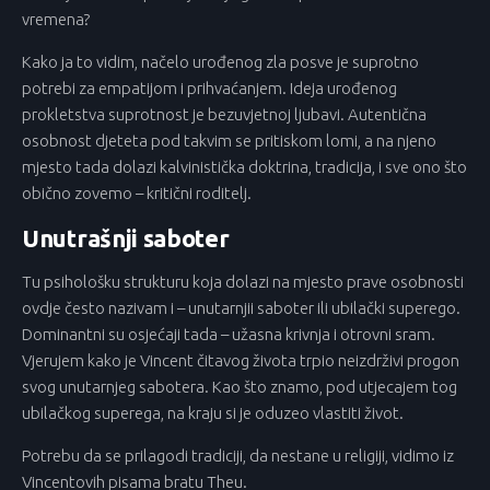
vremena?
Kako ja to vidim, načelo urođenog zla posve je suprotno
potrebi za empatijom i prihvaćanjem. Ideja urođenog
prokletstva suprotnost je bezuvjetnoj ljubavi. Autentična
osobnost djeteta pod takvim se pritiskom lomi, a na njeno
mjesto tada dolazi kalvinistička doktrina, tradicija, i sve ono što
obično zovemo – kritični roditelj.
Unutrašnji saboter
Tu psihološku strukturu koja dolazi na mjesto prave osobnosti
ovdje često nazivam i – unutarnjii saboter ili ubilački superego.
Dominantni su osjećaji tada – užasna krivnja i otrovni sram.
Vjerujem kako je Vincent čitavog života trpio neizdrživi progon
svog unutarnjeg sabotera. Kao što znamo, pod utjecajem tog
ubilačkog superega, na kraju si je oduzeo vlastiti život.
Potrebu da se prilagodi tradiciji, da nestane u religiji, vidimo iz
Vincentovih pisama bratu Theu.