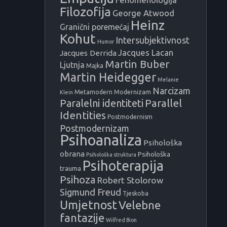
Filozofija
George Atwood
Heinz
Granični poremećaj
Kohut
Intersubjektivnost
Humor
Jacques Lacan
Jacques Derrida
Martin Buber
Ljutnja
Majka
Martin Heidegger
Melanie
Narcizam
Metamodern
Modernizam
Klein
Paralelni identiteti
Parallel
Identities
Postmodernism
Postmodernizam
Psihoanaliza
Psihološka
obrana
Psihološka
Psihološka struktura
Psihoterapija
trauma
Psihoza
Robert Stolorow
Sigmund Freud
Tjeskoba
Umjetnost
Velebne
fantazije
Wilfred Bion