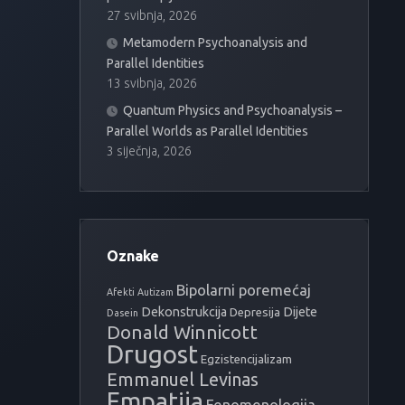
27 svibnja, 2026
Metamodern Psychoanalysis and
Parallel Identities
13 svibnja, 2026
Quantum Physics and Psychoanalysis –
Parallel Worlds as Parallel Identities
3 siječnja, 2026
Oznake
Bipolarni poremećaj
Afekti
Autizam
Dekonstrukcija
Dijete
Depresija
Dasein
Donald Winnicott
Drugost
Egzistencijalizam
Emmanuel Levinas
Empatija
Fenomenologija