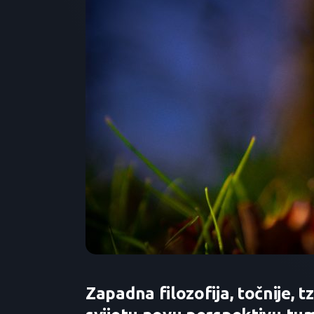
Zapadna filozofija, točnije, tz