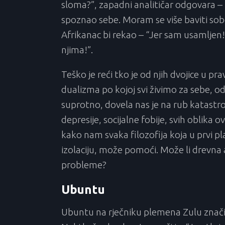
sloma?”, zapadni analitičar odgovara – 
spoznao sebe. Moram se više baviti so
Afrikanac bi rekao – “Jer sam usamljen! M
njima!”.
Teško je reći tko je od njih dvojice u p
dualizma po kojoj svi živimo za sebe, o
suprotno, dovela nas je na rub katastro
depresije, socijalne fobije, svih oblika
kako nam svaka filozofija koja u prvi pla
izolaciju, može pomoći. Može li drevna a
probleme?
Ubuntu
Ubuntu na rječniku plemena Zulu znači