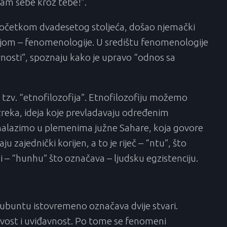
vam sebe kroz tebe!”.
 početkom dvadesetog stoljeća, došao njemački
ijom – fenomenologije. U središtu fenomenologije
ivnosti”, spoznaju kako je upravo “odnos sa
 tzv. “etnofilozofija”. Etnofilozofiju možemo
zreka, ideja koje prevladavaju određenim
nalazimo u plemenima južne Sahare, koja govore
u zajednički korijen, a to je riječ – “ntu”, što
 i – “hunhu” što označava – ljudsku egzistenciju.
ubuntu istovremeno označava dvije stvari.
ljivost i uviđavnost. Po tome se fenomeni