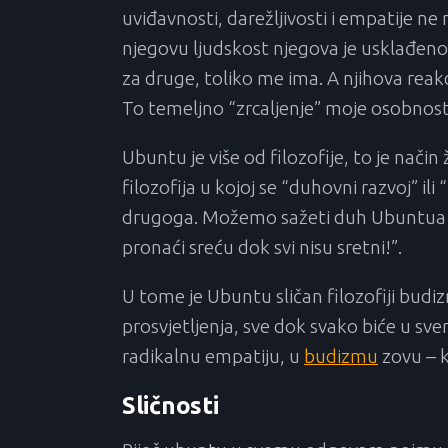
uviđavnosti, darežljivosti i empatije ne
njegovu ljudskost njegova je usklađeno
za druge, toliko me ima. A njihova reakc
To temeljno “zrcaljenje” moje osobnosti 
Ubuntu je više od filozofije, to je nači
filozofija u kojoj se “duhovni razvoj” ili
drugoga. Možemo sažeti duh Ubuntua u 
pronaći sreću dok svi nisu sretni!”.
U tome je Ubuntu sličan filozofiji budiz
prosvjetljenja, sve dok svako biće u sve
radikalnu empatiju, u
budizmu
zovu – 
Sličnosti