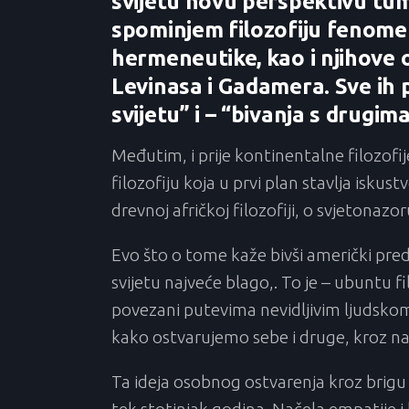
svijetu novu perspektivu tuma
spominjem filozofiju fenomeno
hermeneutike, kao i njihove 
Levinasa i Gadamera. Sve ih 
svijetu” i – “bivanja s drugima
Međutim, i prije kontinentalne filozofij
filozofiju koja u prvi plan stavlja isku
drevnoj afričkoj filozofiji, o svjetonazo
Evo što o tome kaže bivši američki pre
svijetu najveće blago,. To je – ubuntu f
povezani putevima nevidljivim ljudskom
kako ostvarujemo sebe i druge, kroz n
Ta ideja osobnog ostvarenja kroz brig