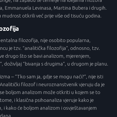
 brige, na zapadu se temelje na idejama filozofa
, Emmanuela Levinasa, Martina Bubera i drugih.
mudrost otkrili već prije više od tisuću godina.
ozofija
entalna filozofija, nije osobito popularna,
u je tzv. “analitička filozofija”, odnosno, tzv.
sve drugo što se bavi analizom, mjerenjem,
u”, doživljaj “bivanja s drugima”, u drugom je planu.
zma – “Tko sam ja, gdje se mogu naći?”, nije isti
 Analitički filozof i neuroznanstvenik vjeruju da je
se boljom analizom može otkriti u kojem se to
tome, i klasična psihoanaliza vjeruje kako je
, i kako će boljom analizom i osvještavanjem
 dana.