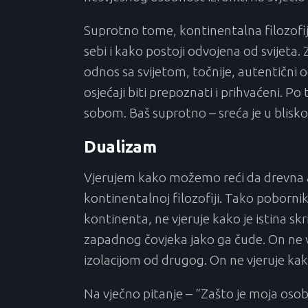
Suprotno tome, kontinentalna filozofi
sebi i kako postoji odvojena od svijeta. 
odnos sa svijetom, točnije, autentični o
osjećaji biti prepoznati i prihvaćeni. Po 
sobom. Baš suprotno – sreća je u blisko
Dualizam
Vjerujem kako možemo reći da drevna a
kontinentalnoj filozofiji. Tako poborni
kontinenta, ne vjeruje kako je istina sk
zapadnog čovjeka jako ga čude. On ne v
izolacijom od drugog. On ne vjeruje ka
Na vječno pitanje – “Zašto je moja osob