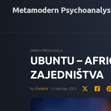
Skip
Metamodern Psychoanalys
to
content
ZBIRKA PREDAVANJA
UBUNTU – AFRI
ZAJEDNIŠTVA
by
Vladimir
13 siječnja, 2023