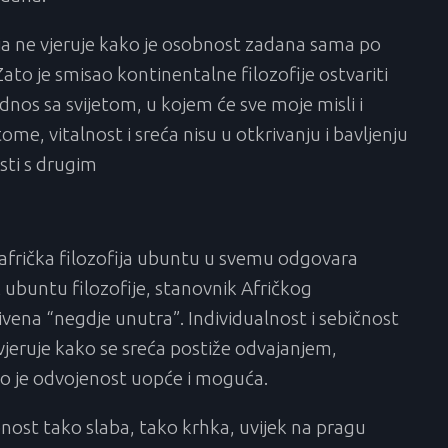
ja ne vjeruje kako je osobnost zadana sama po
Zato je smisao kontinentalne filozofije ostvariti
dnos sa svijetom, u kojem će sve moje misli i
tome, vitalnost i sreća nisu u otkrivanju i bavljenju
sti s drugim
frička filozofija ubuntu u svemu odgovara
k ubuntu filozofije, stanovnik Afričkog
rivena “negdje unutra”. Individualnost i sebičnost
jeruje kako se sreća postiže odvajanjem,
ko je odvojenost uopće i moguća.
nost tako slaba, tako krhka, uvijek na pragu