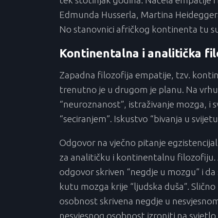
tek stotinjak godina. Načela empatije i
Edmunda Husserla, Martina Heideggera
No stanovnici afričkog kontinenta tu su 
Kontinentalna i analitička fil
Zapadna filozofija empatije, tzv. kontin
trenutno je u drugom je planu. Na vrhunc
“neuroznanost”, istraživanje mozga, i 
“seciranjem”. Iskustvo “bivanja u svijet
Odgovor na vječno pitanje egzistencijali
za analitičku i kontinentalnu filozofiju.
odgovor skriven “negdje u mozgu” i da 
kutu mozga krije “ljudska duša”. Slično 
osobnost skrivena negdje u nesvjesnom
nesvjesnog osobnost izroniti na svjetlo