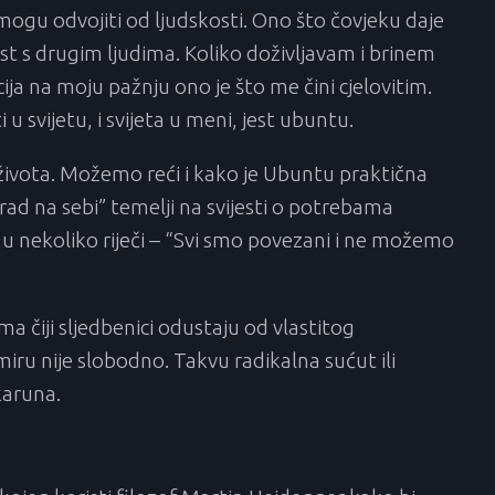
 mogu odvojiti od ljudskosti. Ono što čovjeku daje
st s drugim ljudima. Koliko doživljavam i brinem
ija na moju pažnju ono je što me čini cjelovitim.
u svijetu, i svijeta u meni, jest ubuntu.
n života. Možemo reći i kako je Ubuntu praktična
 “rad na sebi” temelji na svijesti o potrebama
nekoliko riječi – “Svi smo povezani i ne možemo
ma čiji sljedbenici odustaju od vlastitog
miru nije slobodno. Takvu radikalna sućut ili
karuna.