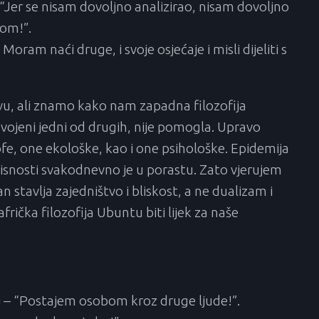
“Jer se nisam dovoljno analizirao, nisam dovoljno
bom!”.
oram naći druge, i svoje osjećaje i misli dijeliti s
ravu, ali znamo kako nam zapadna filozofija
dvojeni jedni od drugih, nije pomogla. Upravo
fe, one ekološke, kao i one psihološke. Epidemija
 ovisnosti svakodnevno je u porastu. Zato vjerujem
n stavlja zajedništvo i bliskost, a ne dualizam i
frička filozofija Ubuntu biti lijek za naše
 – “Postajem osobom kroz druge ljude!”.