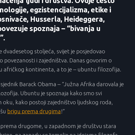
čenja ljudi i društva. Ovdje često
logije, egzistencijalizma, etike i
osnivače, Husserla, Heideggera,
povezuje spoznaja – “bivanja u
”.
e dvadesetog stoljeća, svijet je posjedovao
stvo povezanosti i zajedništva. Danas govorim o
ru afričkog kontinenta, a to je – ubuntu filozofija.
dsjednik Barack Obama – “Južna Afrika darovala je
ilozofija. Ubuntu je spoznaja kako smo svi
 oku, kako postoji zajedništvo ljudskog roda,
ašu
brigu prema drugima
!”
u prema drugome, u zapadnom je društvu stara