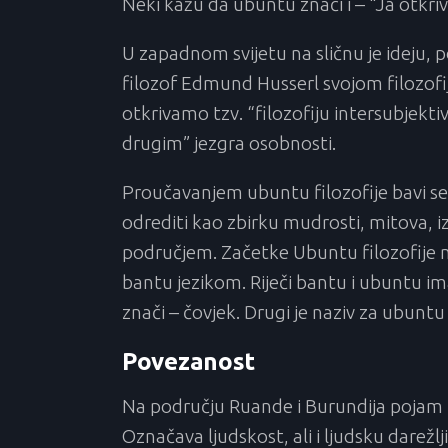
Neki kažu da ubuntu znači i – “Ja otkri
U zapadnom svijetu na sličnu je ideju,
filozof Edmund Husserl svojom filozof
otkrivamo tzv. “filozofiju intersubjekt
drugim” jezgra osobnosti.
Proučavanjem ubuntu filozofije bavi se
odrediti kao zbirku mudrosti, mitova, i
područjem. Začetke Ubuntu filozofije 
bantu jezikom. Riječi bantu i ubuntu imaj
znači – čovjek. Drugi je naziv za ubuntu
Povezanost
Na području Ruande i Burundija pojam 
Označava ljudskost, ali i ljudsku darež