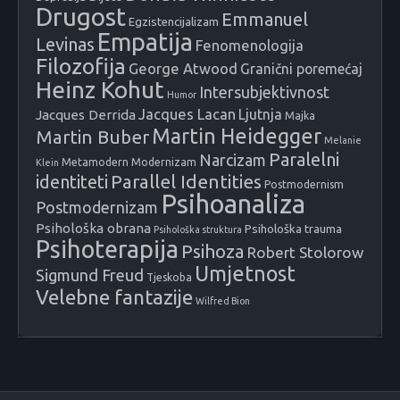
Drugost
Emmanuel
Egzistencijalizam
Empatija
Levinas
Fenomenologija
Filozofija
George Atwood
Granični poremećaj
Heinz Kohut
Intersubjektivnost
Humor
Jacques Lacan
Ljutnja
Jacques Derrida
Majka
Martin Heidegger
Martin Buber
Melanie
Paralelni
Narcizam
Metamodern
Modernizam
Klein
identiteti
Parallel Identities
Postmodernism
Psihoanaliza
Postmodernizam
Psihološka obrana
Psihološka trauma
Psihološka struktura
Psihoterapija
Psihoza
Robert Stolorow
Umjetnost
Sigmund Freud
Tjeskoba
Velebne fantazije
Wilfred Bion