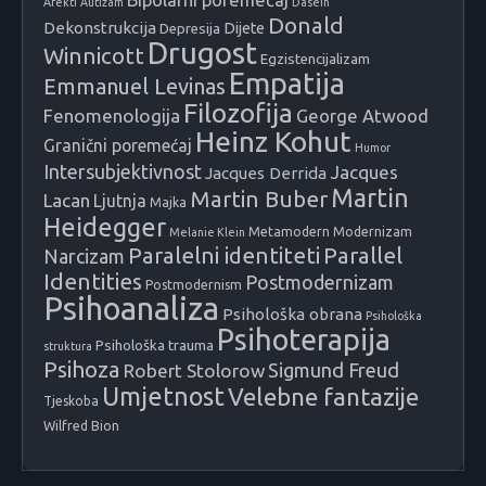
Afekti
Autizam
Dasein
Donald
Dekonstrukcija
Dijete
Depresija
Drugost
Winnicott
Egzistencijalizam
Empatija
Emmanuel Levinas
Filozofija
Fenomenologija
George Atwood
Heinz Kohut
Granični poremećaj
Humor
Intersubjektivnost
Jacques
Jacques Derrida
Martin
Martin Buber
Lacan
Ljutnja
Majka
Heidegger
Metamodern
Modernizam
Melanie Klein
Paralelni identiteti
Parallel
Narcizam
Identities
Postmodernizam
Postmodernism
Psihoanaliza
Psihološka obrana
Psihološka
Psihoterapija
Psihološka trauma
struktura
Psihoza
Sigmund Freud
Robert Stolorow
Umjetnost
Velebne fantazije
Tjeskoba
Wilfred Bion