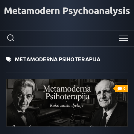
Skip
Metamodern Psychoanalysis
to
content
METAMODERNA PSIHOTERAPIJA
0